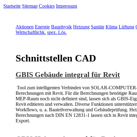
Startseite
Sitemap
Cookies
Impressum
Aktionen
Energie
Bauphysik
Heizung
Sanitär
Klima
Lüftung
Wirtschaftlichk.
spez. Lös.
Schnittstellen CAD
GBIS Gebäude integral für Revit
Tool zum intelligenten Verbinden von SOLAR-COMPUTER
Berechnungen mit Revit. Für die Berechnungen benötigte Rau
MEP-Raum noch nicht definiert sind, lassen sich als GBIS-Eig
Revit editieren und verwalten. Diverse Funktionen unterstütze
Workflows, u. a. Bauteilverwaltung und Gebäudeprüfung. Heiz
Berechnungen nach DIN EN 12831-1 lassen sich in Revit integ
Export.
Details...